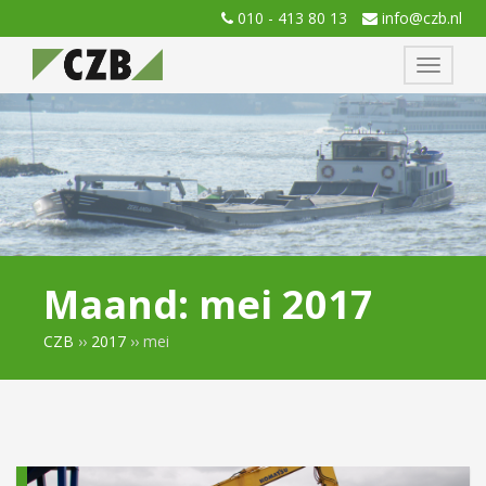
010 - 413 80 13
info@czb.nl
Toggle
navigati
Maand:
mei 2017
CZB
››
2017
››
mei