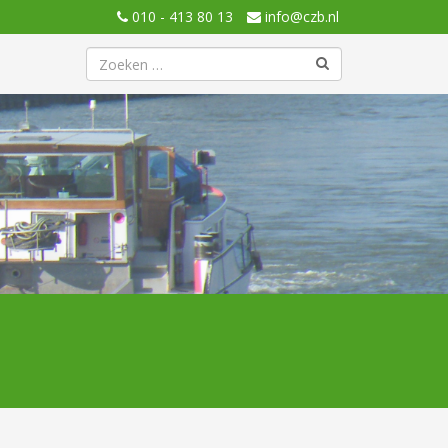
010 - 413 80 13
info@czb.nl
Zoeken
naar