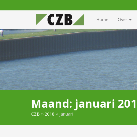
Home
Over
Maand:
januari 20
CZB
››
2018
››
januari