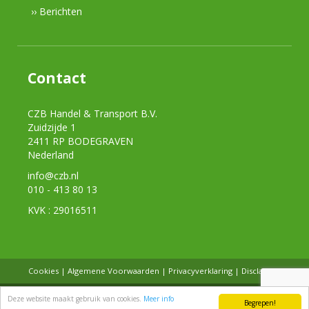
›› Berichten
Contact
CZB Handel & Transport B.V.
Zuidzijde 1
2411 RP BODEGRAVEN
Nederland
info@czb.nl
010 - 413 80 13
KVK : 29016511
Cookies
|
Algemene Voorwaarden
|
Privacyverklaring
|
Disclaimer
CZB Handel & Transport B.V.
© | 2026, Crafted by
Widesi-webdesign
© in
Deze website maakt gebruik van cookies.
Meer info
Begrepen!
association with
Tom