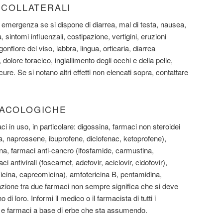
I COLLATERALI
emergenza se si dispone di diarrea, mal di testa, nausea,
, sintomi influenzali, costipazione, vertigini, eruzioni
 gonfiore del viso, labbra, lingua, orticaria, diarrea
olore toracico, ingiallimento degli occhi e della pelle,
cure. Se si notano altri effetti non elencati sopra, contattare
MACOLOGICHE
aci in uso, in particolare: digossina, farmaci non steroidei
a, naprossene, ibuprofene, diclofenac, ketoprofene),
rina, farmaci anti-cancro (ifosfamide, carmustina,
ci antivirali (foscarnet, adefovir, aciclovir, cidofovir),
micina, capreomicina), amfotericina B, pentamidina,
razione tra due farmaci non sempre significa che si deve
di loro. Informi il medico o il farmacista di tutti i
, e farmaci a base di erbe che sta assumendo.