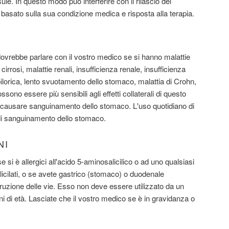
le. In questo modo può interferire con il rilascio del
basato sulla sua condizione medica e risposta alla terapia.
ovrebbe parlare con il vostro medico se si hanno malattie
cirrosi, malattie renali, insufficienza renale, insufficienza
ilorica, lento svuotamento dello stomaco, malattia di Crohn,
ossono essere più sensibili agli effetti collaterali di questo
causare sanguinamento dello stomaco. L'uso quotidiano di
 di sanguinamento dello stomaco.
NI
 è allergici all'acido 5-aminosalicilico o ad uno qualsiasi
alicilati, o se avete gastrico (stomaco) o duodenale
struzione delle vie. Esso non deve essere utilizzato da un
ni di età. Lasciate che il vostro medico se è in gravidanza o