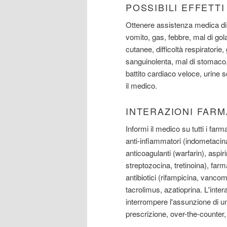
POSSIBILI EFFETT
Ottenere assistenza medica di 
vomito, gas, febbre, mal di gola
cutanee, difficoltà respiratorie,
sanguinolenta, mal di stomaco, d
battito cardiaco veloce, urine s
il medico.
INTERAZIONI FAR
Informi il medico su tutti i farm
anti-infiammatori (indometacin
anticoagulanti (warfarin), aspi
streptozocina, tretinoina), farma
antibiotici (rifampicina, vanco
tacrolimus, azatioprina. L'inte
interrompere l'assunzione di uno 
prescrizione, over-the-counter