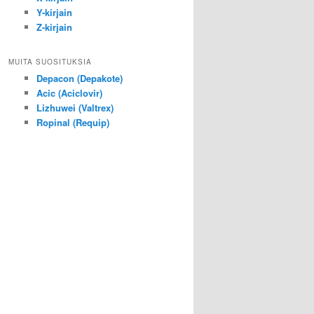
Y-kirjain
Z-kirjain
MUITA SUOSITUKSIA
Depacon (Depakote)
Acic (Aciclovir)
Lizhuwei (Valtrex)
Ropinal (Requip)