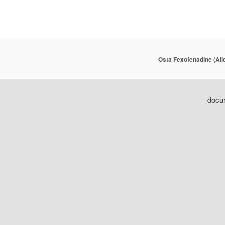
Osta Fexofenadine (All
docum